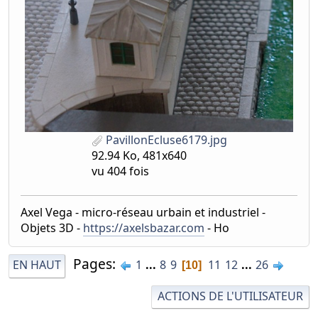
PavillonEcluse6179.jpg
92.94 Ko, 481x640
vu 404 fois
Axel Vega - micro-réseau urbain et industriel -
Objets 3D -
https://axelsbazar.com
- Ho
Pages
EN HAUT
1
...
8
9
11
12
...
26
10
ACTIONS DE L'UTILISATEUR